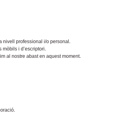
 nivell professional i/o personal.
 mòbils i d’escriptori.
nim al nostre abast en aquest moment.
boració.