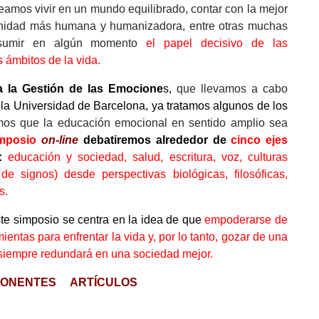
seamos vivir en un mundo equilibrado, contar con la mejor
anidad más humana y humanizadora, entre otras muchas
asumir en algún momento
el papel decisivo de las
 ámbitos de la vida.
a la Gestión de las Emocione
s,
que llevamos a cabo
la Universidad de Barcelona, ya tratamos algunos de los
os que la educación emocional en sentido amplio sea
mposio
on-line
debatiremos alrededor de
cinco ejes
:
educación y sociedad, salud, escritura, voz, culturas
e signos) desde perspectivas biológicas, filosóficas,
s.
este simposio se centra en la
idea de que
empoderarse de
entas para enfrentar la vida y, por lo tanto, gozar de una
l siempre redundará en una sociedad mejor.
PONENTES
ARTÍCULOS