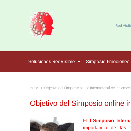
Saltar al contenido principal
Red Visib
Soluciones RedVisible
Simposio Emociones
Inicio
Objetivo del Simposio online internacional de las emoc
Objetivo del Simposio online 
El
I Simposio Intern
importancia de las 