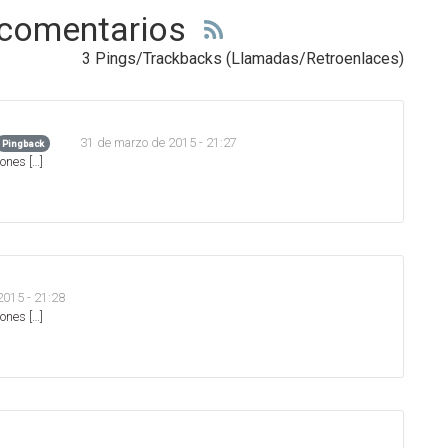
 comentarios
3 Pings/Trackbacks (Llamadas/Retroenlaces)
31 de marzo de 2015 - 21:27
Pingback
iones […]
2015 - 21:28
iones […]