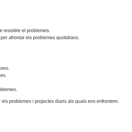
.
e resoldre el problemes.
er afrontar els problemes quotidians.
ores.
des.
roblemes.
 els problemes i projectes diaris als quals ens enfrontem.